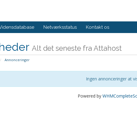
Vidensdatabase
Netværksstatus
Kontakt os
heder
Alt det seneste fra Attahost
Annonceringer
Ingen annonceringer at vi
Powered by
WHMCompleteSol