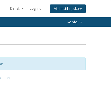
Dansk
Log ind
Vis bestillingskurv
Konto
se
ution